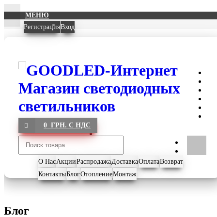
МЕНЮ
Регистрация
Вход
0 ГРН. С НДС
О Нас
Акции
Распродажа
Доставка
Оплата
Возврат
Контакты
Блог
Отопление
Монтаж
Блог