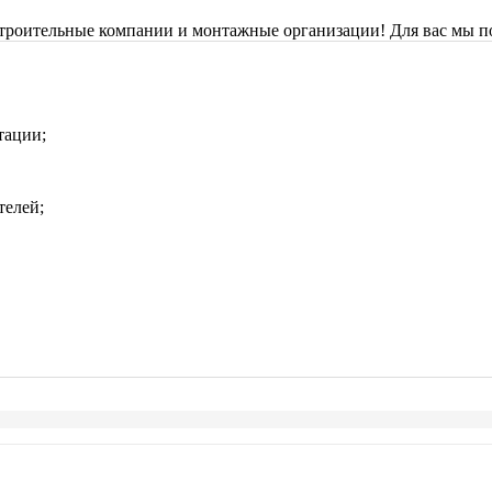
строительные компании и монтажные организации! Для вас мы п
тации;
телей;