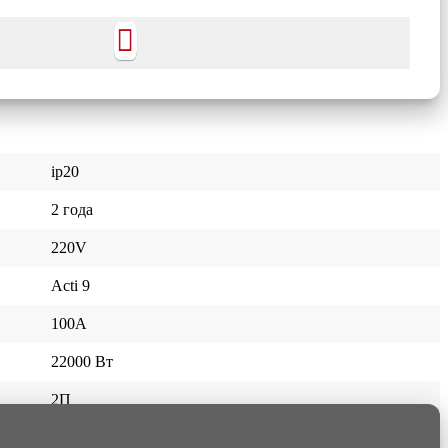
ip20
2 года
220V
Acti 9
100A
22000 Вт
2П