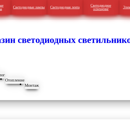
ые
Светодиодное
Светодиодные лампы
Светодиодная лента
Элек
ры
освещение
лог
Отопление
Монтаж