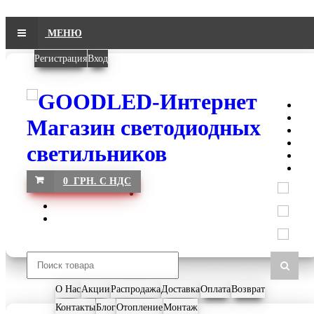
МЕНЮ
Регистрация
Вход
0 ГРН. С НДС
О Нас
Акции
Распродажа
Доставка
Оплата
Возврат
Контакты
Блог
Отопление
Монтаж