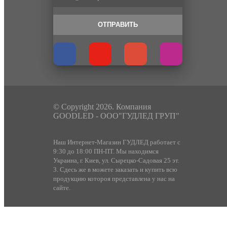
ОТПРАВИТЬ
© Copyright 2026. Компания
GOODLED - ООО"ГУДЛЕД ГРУП"
Наш Интернет-Магазин ГУДЛЕД работает с
9:30 до 18:00 ПН-ПТ. Мы находимся
Украина, г. Киев, ул. Сырецко-Садовая 25 эт.
3. Сдесь же в можете заказать и купить всю
продукцию котороя представлена у нас на
сайте.