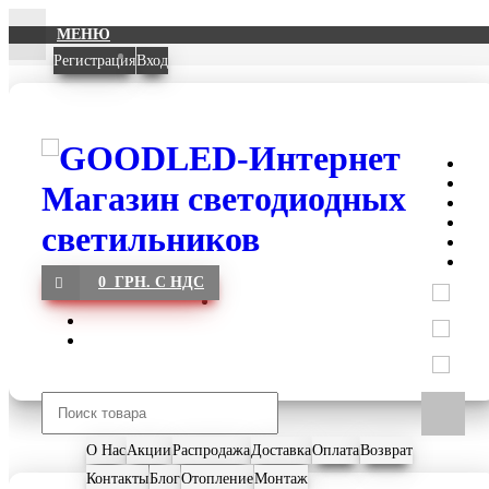
МЕНЮ
Регистрация
Вход
0 ГРН. С НДС
О Нас
Акции
Распродажа
Доставка
Оплата
Возврат
Контакты
Блог
Отопление
Монтаж