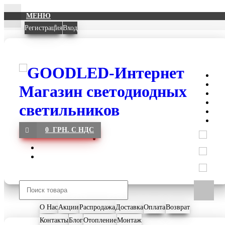
МЕНЮ
Регистрация
Вход
0 ГРН. С НДС
О Нас
Акции
Распродажа
Доставка
Оплата
Возврат
Контакты
Блог
Отопление
Монтаж