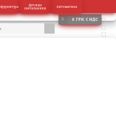
Детские
офурнитура
Автоматика
светильники
0 ГРН. С НДС