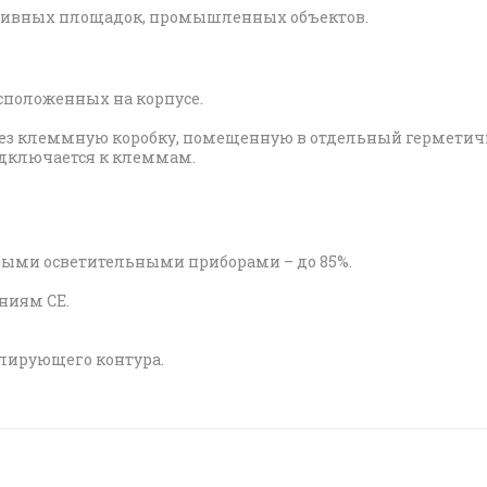
ортивных площадок, промышленных объектов.
сположенных на корпусе.
ез клеммную коробку, помещенную в отдельный герметичн
одключается к клеммам.
ными осветительными приборами – до 85%.
ниям СЕ.
олирующего контура.