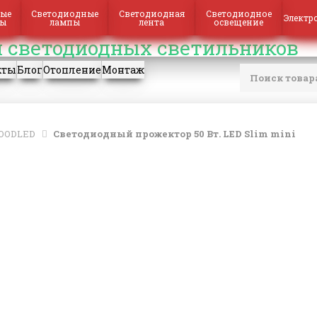
ые
Светодиодные
Светодиодная
Светодиодное
Электр
ры
лампы
лента
освещение
кты
Блог
Отопление
Монтаж
OODLED
Светодиодный прожектор 50 Вт. LED Slim mini