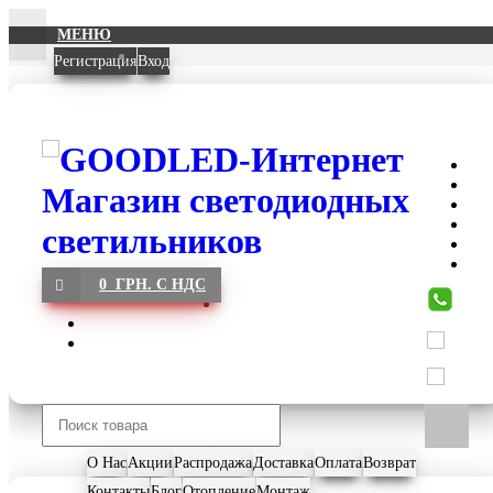
МЕНЮ
Регистрация
Вход
0 ГРН. С НДС
О Нас
Акции
Распродажа
Доставка
Оплата
Возврат
Контакты
Блог
Отопление
Монтаж