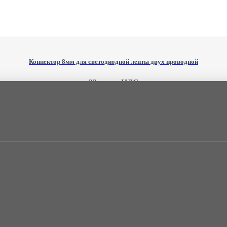
Коннектор 8мм для светодиодной ленты двух проводной
22 грн. с НДС