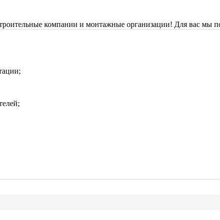
строительные компании и монтажные организации! Для вас мы п
тации;
телей;