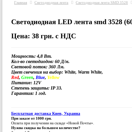
Главная
Светодиодная лента
Светодиодная лента SMD 3528
Светодиодная LED лента smd 3528 (6
Цена: 38 грн. с НДС
Мощность: 4,8 Вт.
Кол-во светодиодов: 60 Д/м.
Световой поток: 360 Лм.
Цвет свечения на выбор
:
White
,
Warm White
,
Red
,
Green
,
Blue
,
Yellow
Питание:
12V
Степень защиты: IP 33.
Гарантия:
1 год.
Бесплатная доставка Киев, Украина
При заказе от 1000 грн.
Оплата при получении на складе «Новой Почты».
Нужна скидка на большом количестве?