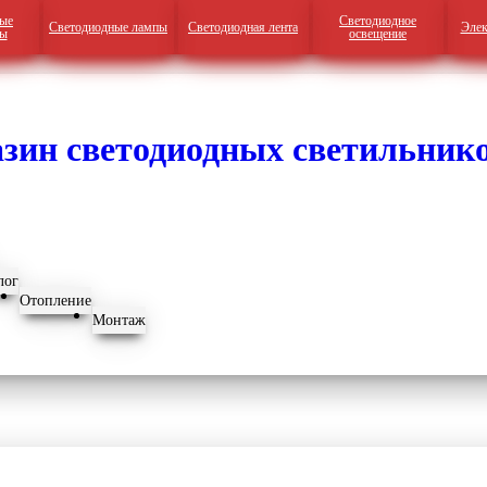
ые
Светодиодное
Светодиодные лампы
Светодиодная лента
Элек
ры
освещение
лог
Отопление
Монтаж