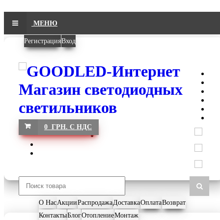
МЕНЮ
Регистрация
Вход
0 ГРН. С НДС
О Нас
Акции
Распродажа
Доставка
Оплата
Возврат
Контакты
Блог
Отопление
Монтаж