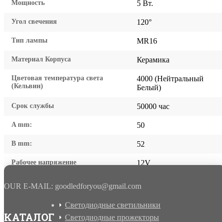
Мощность
5 Вт.
Угол свечения
120°
Тип лампы
MR16
Материал Корпуса
Керамика
Цветовая температура света
4000 (Нейтральный
(Кельвин)
Белый)
Срок службы
50000 час
A mm:
50
B mm:
52
Рабочее напряжение
12V
OUR E-MAIL: goodledforyou@gmail.cоm
Светодиодные светильники
КАТАЛОГ
Светодиодные прожекторы