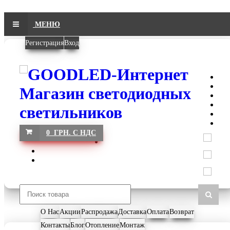
МЕНЮ
Регистрация
Вход
0 ГРН. С НДС
О Нас
Акции
Распродажа
Доставка
Оплата
Возврат
Контакты
Блог
Отопление
Монтаж