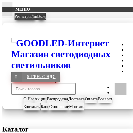
МЕНЮ
Регистрация
Вход
0 ГРН. С НДС
О Нас
Акции
Распродажа
Доставка
Оплата
Возврат
Контакты
Блог
Отопление
Монтаж
Каталог