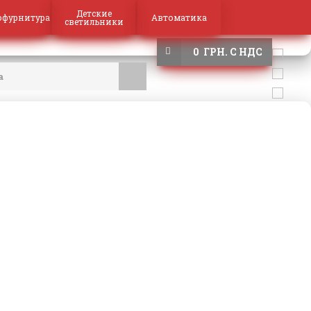
Детские
офурнитура
Автоматика
светильники
0 ГРН. С НДС