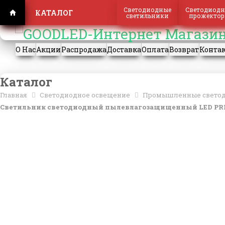
Регистрация
Вход
Светодиодные
Светодиодн
КАТАЛОГ
светильники
прожекто
О Нас
Акции
Распродажа
Доставка
Оплата
Возврат
Конта
Каталог
Главная
Светодиодное освещение
Промышленные светод
Светильник светодиодный пылевлагозащищенный LED PRIZM