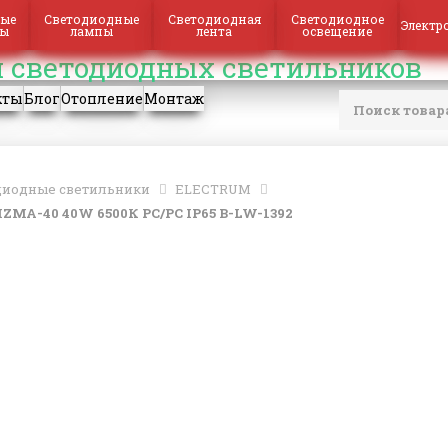
ые
Светодиодные
Светодиодная
Светодиодное
Электр
ры
лампы
лента
освещение
кты
Блог
Отопление
Монтаж
иодные светильники
ELECTRUM
A-40 40W 6500К PC/PC IP65 B-LW-1392