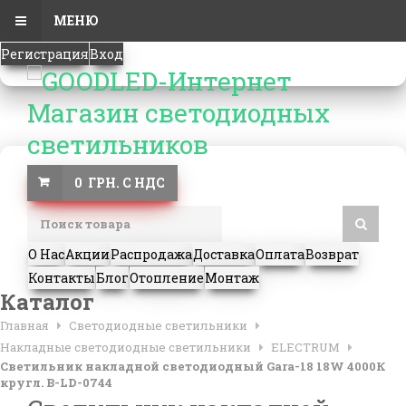
МЕНЮ
Регистрация
Вход
0 ГРН. С НДС
О Нас
Акции
Распродажа
Доставка
Оплата
Возврат
Контакты
Блог
Отопление
Монтаж
Каталог
Главная
Светодиодные светильники
Накладные светодиодные светильники
ELECTRUM
Светильник накладной светодиодный Gara-18 18W 4000К
кругл. B-LD-0744