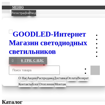
МЕНЮ
Регистрация
Вход
0 ГРН. С НДС
О Нас
Акции
Распродажа
Доставка
Оплата
Возврат
Контакты
Блог
Отопление
Монтаж
Каталог