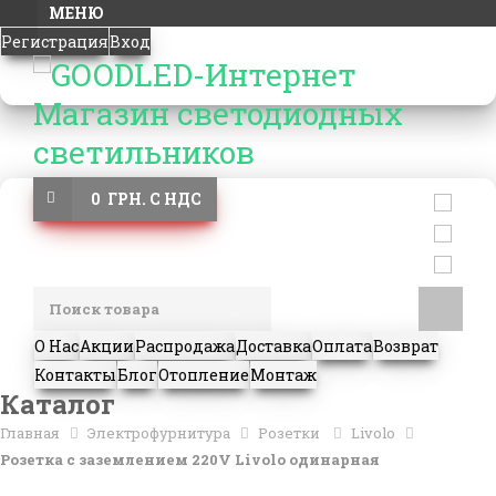
МЕНЮ
Регистрация
Вход
0 ГРН. С НДС
О Нас
Акции
Распродажа
Доставка
Оплата
Возврат
Контакты
Блог
Отопление
Монтаж
Каталог
Главная
Электрофурнитура
Розетки
Livolo
Розетка с заземлением 220V Livolo одинарная