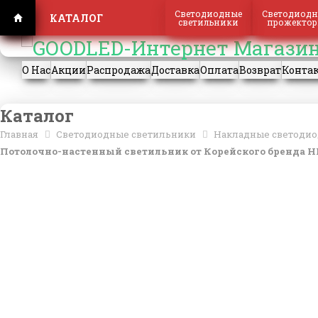
Регистрация
Вход
Светодиодные
Светодиодн
КАТАЛОГ
светильники
прожекто
О Нас
Акции
Распродажа
Доставка
Оплата
Возврат
Конта
Каталог
Главная
Светодиодные светильники
Накладные светодио
Потолочно-настенный светильник от Корейского бренда HIPP