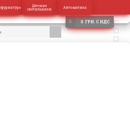
Детские
офурнитура
Автоматика
светильники
0 ГРН. С НДС