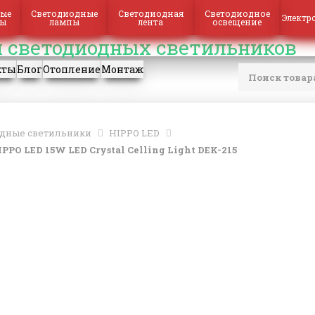
ые
Светодиодные
Светодиодная
Светодиодное
Электр
ры
лампы
лента
освещение
кты
Блог
Отопление
Монтаж
дные светильники
HIPPO LED
O LED 15W LED Crystal Celling Light DEK-215