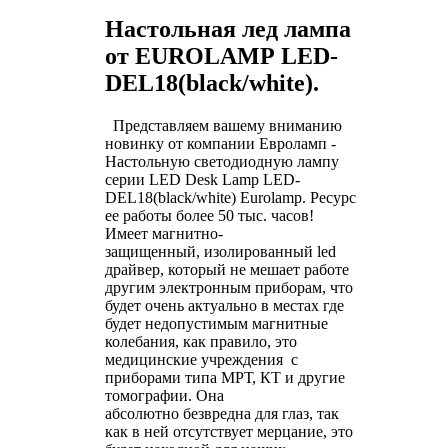
Настольная лед лампа
от EUROLAMP
LED-
DEL18(black/white).
Представляем вашему вниманию
новинку от компании Евроламп -
Настольную светодиодную лампу
серии LED Desk Lamp LED-
DEL18(black/white) Eurolamp. Ресурс
ее работы более 50 тыс. часов!
Имеет магнитно-
защищенный, изолированный led
драйвер, который не мешает работе
другим
электронным
приборам, что
будет очень актуально в местах где
будет недопустимым магнитные
колебания, как правило, это
медицинские
учреждения
с
приборами типа МРТ, КТ и другие
томографии. Она
абсолютно безвредна для глаз, так
как в ней отсутствует мерцание, это