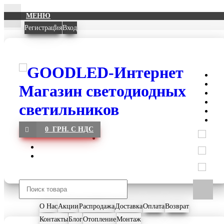
МЕНЮ
Регистрация
Вход
0 ГРН. С НДС
О Нас
Акции
Распродажа
Доставка
Оплата
Возврат
Контакты
Блог
Отопление
Монтаж