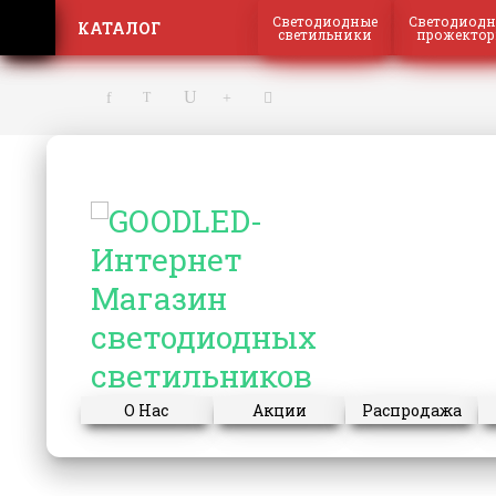
Светодиодные
Светодиодн
КАТАЛОГ
светильники
прожекто
О Нас
Акции
Распродажа