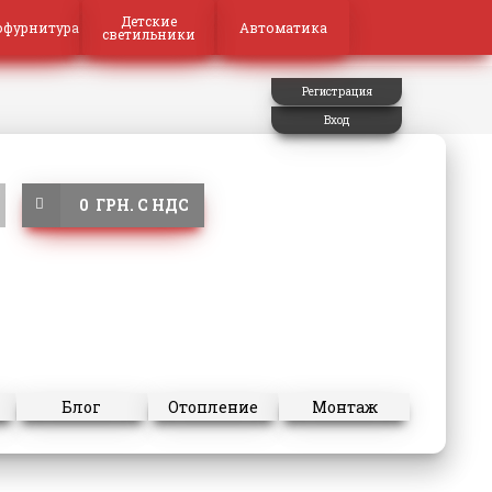
Детские
офурнитура
Автоматика
светильники
Регистрация
Вход
0 ГРН. С НДС
Блог
Отопление
Монтаж