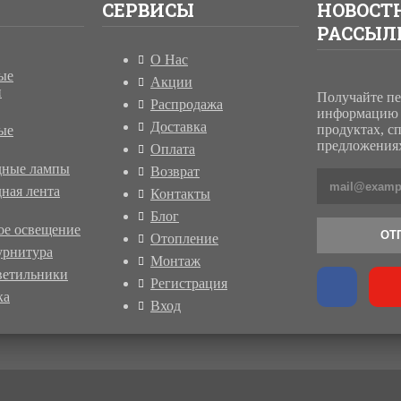
СЕРВИСЫ
НОВОСТ
РАССЫЛ
О Нас
ые
Акции
и
Получайте п
Распродажа
информацию 
Доставка
продуктах, с
ые
предложениях
Оплата
дные лампы
Возврат
ная лента
Контакты
Блог
ое освещение
ОТ
Отопление
урнитура
Монтаж
ветильники
Регистрация
ка
Вход