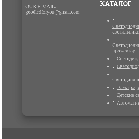
КАТАЛОГ
OUR E-MAIL:
goodledforyou@gmail.cоm
Светодиодн
светильник
Светодиодн
прожекторы
Светодио
Светодиод
Светодиодн
Электроф
Детские с
Автомати