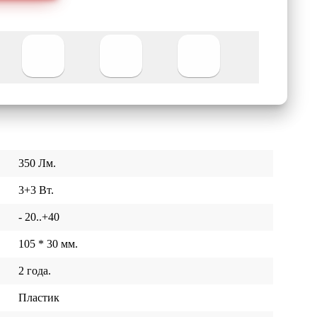
350 Лм.
3+3 Вт.
- 20..+40
105 * 30 мм.
2 года.
Пластик