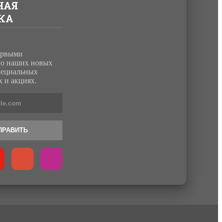
НАЯ
КА
ервыми
о наших новых
пециальных
 и акциях.
ПРАВИТЬ