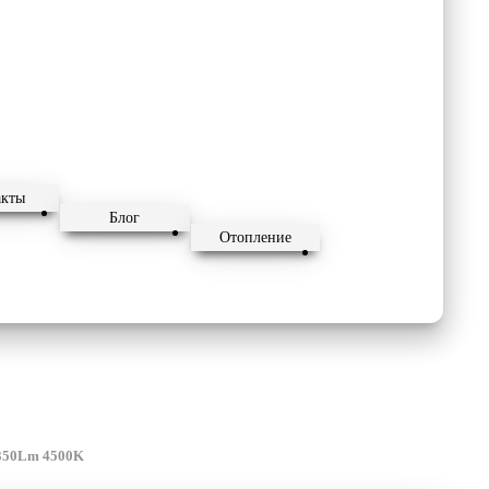
акты
Блог
Отопление
 350Lm 4500K