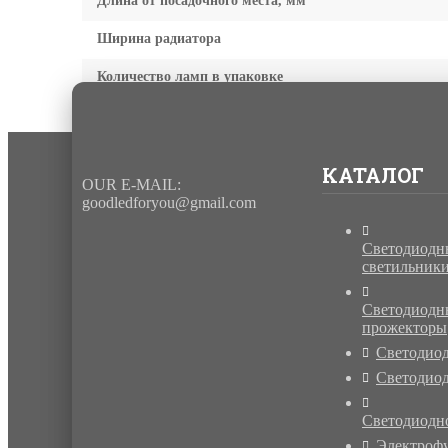
Длина от посадочного места, мм
Ширина радиатора
Количество ламп в упаковке
КАТАЛОГ
OUR E-MAIL:
goodledforyou@gmail.cоm
Светодиодн
светильник
Светодиодн
прожекторы
Светодио
Светодиод
Светодиодн
Электроф