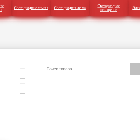
ые
Светодиодное
Светодиодные лампы
Светодиодная лента
Элек
ры
освещение