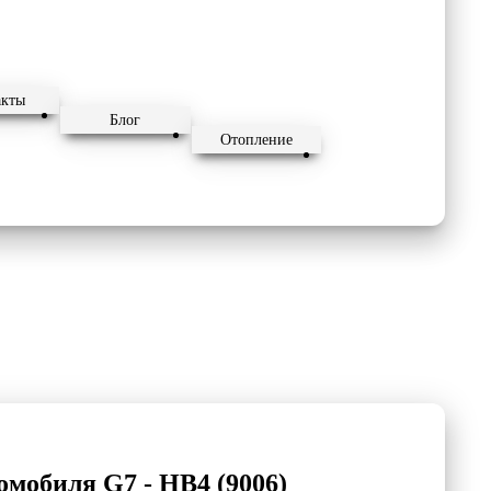
акты
Блог
Отопление
омобиля G7 - HB4 (9006)