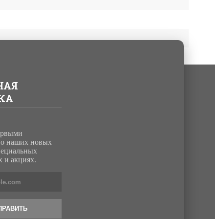
НАЯ
КА
ервыми
о наших новых
пециальных
 и акциях.
ПРАВИТЬ