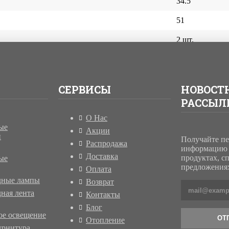
34.5
51
2 шт.
СЕРВИСЫ
НОВОСТ
РАССЫЛ
О Нас
ые
Акции
и
Получайте п
Распродажа
информацию 
Доставка
продуктах, с
ые
предложениях
Оплата
дные лампы
Возврат
ная лента
Контакты
Блог
ое освещение
ОТ
Отопление
урнитура