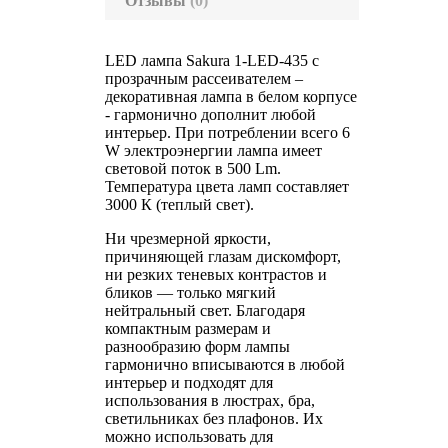
Отзывы
(0)
LED лампа Sakura
1-LED-435
c
прозрачным рассеивателем –
декоративная лампа в белом корпусе
- гармонично дополнит любой
интерьер. При потреблении всего 6
W электроэнергии лампа имеет
световой поток в 500 Lm.
Температура цвета ламп составляет
3000 К (теплый свет).
Ни чрезмерной яркости,
причиняющей глазам дискомфорт,
ни резких теневых контрастов и
бликов — только мягкий
нейтральный свет. Благодаря
компактным размерам и
разнообразию форм лампы
гармонично вписываются в любой
интерьер и подходят для
использования в люстрах, бра,
светильниках без плафонов. Их
можно использовать для