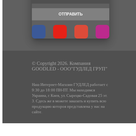
ОТПРАВИТЬ
© Copyright 2026. Компания
GOODLED - ООО"ГУДЛЕД ГРУП"
Наш Интернет-Магазин ГУДЛЕД работает с
9:30 до 18:00 ПН-ПТ. Мы находимся
Украина, г. Киев, ул. Сырецко-Садовая 25 эт.
3. Сдесь же в можете заказать и купить всю
продукцию котороя представлена у нас на
сайте.