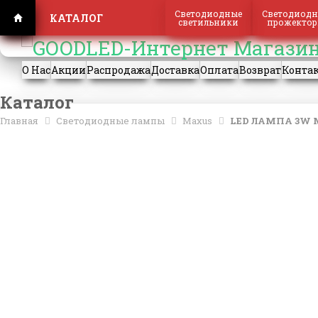
Регистрация
Вход
Светодиодные
Светодиодн
КАТАЛОГ
светильники
прожекто
О Нас
Акции
Распродажа
Доставка
Оплата
Возврат
Конта
Каталог
Главная
Светодиодные лампы
Maxus
LED ЛАМПА 3W МЯ