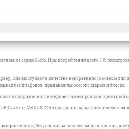
телем из серии Globe. При потреблении всего 3 W электроэ
ер. Она выступает в качестве декоративного освещения жи
никах без плафонов, придавая им особого шарма и блеска.
падов напряжения, не мерцает, имеет ровный приятный св
, LED лампы MAXUS G45 с прозрачным рассеивателем помог
рактеристиками, безупречным качеством исполнения, до