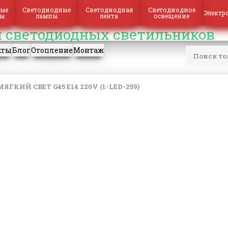
ые
Светодиодные
Светодиодная
Светодиодное
Электр
ры
лампы
лента
освещение
кты
Блог
Отопление
Монтаж
ГКИЙ СВЕТ G45 Е14 220V (1-LED-259)