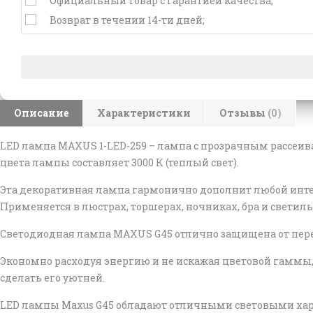
Официальный товар с гарантией качества;
Возврат в течении 14-ти дней;
Описание
Характеристики
Отзывы
(0)
LED лампа MAXUS
1-LED-259
– лампа с прозрачным рассеива
цвета лампы составляет 3000 К (теплый свет).
Эта декоративная лампа гармонично дополнит любой интерь
Применяется в люстрах, торшерах, ночниках, бра и светиль
Светодиодная лампа MAXUS G45 отлично защищена от пере
Экономно расходуя энергию и не искажая цветовой гаммы
сделать его уютней.
LED лампы Maxus G45 обладают отличными световыми ха