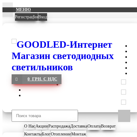
МЕНЮ
Регистрация
Вход
0 ГРН. С НДС
О Нас
Акции
Распродажа
Доставка
Оплата
Возврат
Контакты
Блог
Отопление
Монтаж