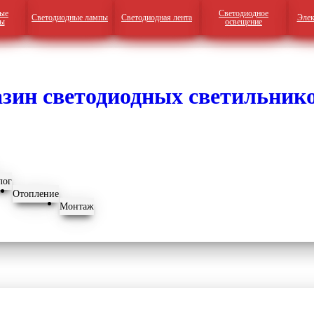
ые
Светодиодное
Светодиодные лампы
Светодиодная лента
Элек
ры
освещение
лог
Отопление
Монтаж