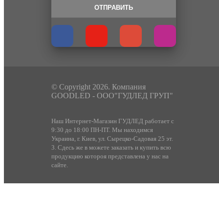
ОТПРАВИТЬ
© Copyright 2026. Компания
GOODLED - ООО"ГУДЛЕД ГРУП"
Наш Интернет-Магазин ГУДЛЕД работает с
9:30 до 18:00 ПН-ПТ. Мы находимся
Украина, г. Киев, ул. Сырецко-Садовая 25 эт.
3. Сдесь же в можете заказать и купить всю
продукцию котороя представлена у нас на
сайте.