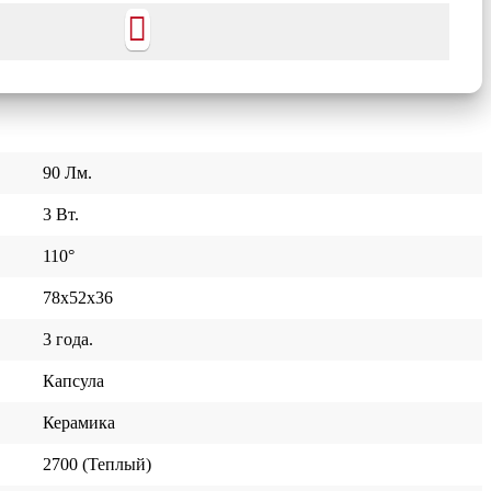
90 Лм.
3 Вт.
110°
78x52x36
3 года.
Капсула
Керамика
2700 (Теплый)