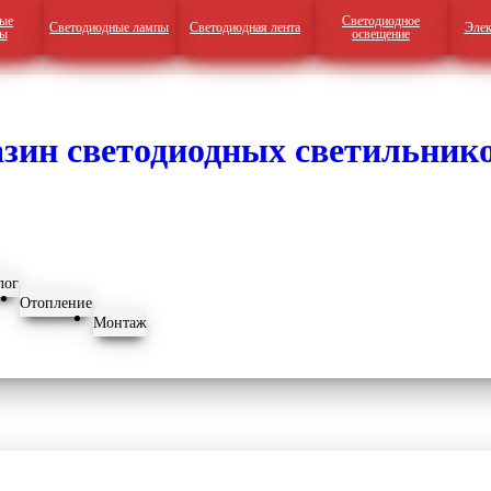
ые
Светодиодное
Светодиодные лампы
Светодиодная лента
Элек
ры
освещение
лог
Отопление
Монтаж