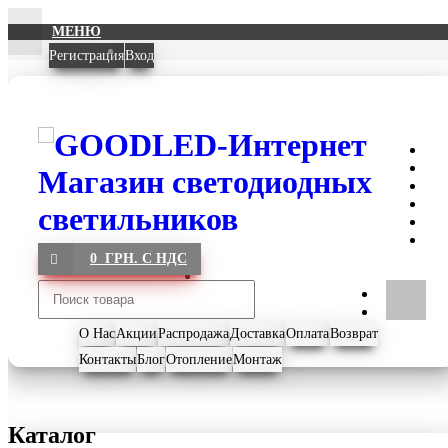
МЕНЮ
Регистрация
Вход
0 ГРН. С НДС
О Нас
Акции
Распродажа
Доставка
Оплата
Возврат
Контакты
Блог
Отопление
Монтаж
Каталог