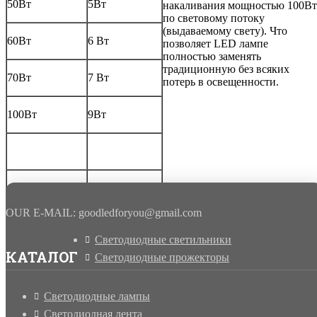
50Вт
5Вт
накаливания мощностью 100Вт
по световому потоку
(выдаваемому свету). Что
60Вт
6 Вт
позволяет LED лампе
полностью заменять
традиционную без всяких
70Вт
7 Вт
потерь в освещенности.
100Вт
9Вт
OUR E-MAIL: goodledforyou@gmail.cоm
Светодиодные светильники
КАТАЛОГ
Светодиодные прожекторы
Светодиодные лампы
Светодиодная лента