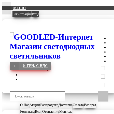
МЕНЮ
Регистрация
Вход
0 ГРН. С НДС
О Нас
Акции
Распродажа
Доставка
Оплата
Возврат
Контакты
Блог
Отопление
Монтаж