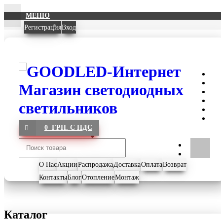
МЕНЮ
Регистрация
Вход
0 ГРН. С НДС
О Нас
Акции
Распродажа
Доставка
Оплата
Возврат
Контакты
Блог
Отопление
Монтаж
Каталог