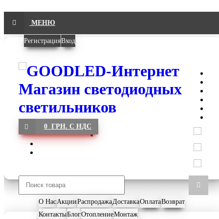
МЕНЮ
Регистрация
Вход
0 ГРН. С НДС
О Нас
Акции
Распродажа
Доставка
Оплата
Возврат
Контакты
Блог
Отопление
Монтаж