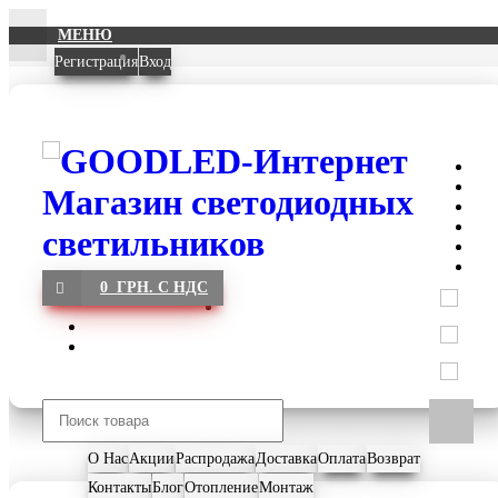
МЕНЮ
Регистрация
Вход
0 ГРН. С НДС
О Нас
Акции
Распродажа
Доставка
Оплата
Возврат
Контакты
Блог
Отопление
Монтаж