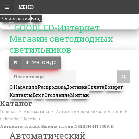
МЕНЮ
Регистрация
Вход
0 ГРН. С НДС
О Нас
Акции
Распродажа
Доставка
Оплата
Возврат
Контакты
Блог
Отопление
Монтаж
Каталог
Главная
Автоматика
Автоматические выключатели
Schneider Electric
Автоматический Выключатель NG125N 4П 100A D
Автоматический