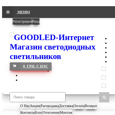
МЕНЮ
Регистрация
Вход
0 ГРН. С НДС
О Нас
Акции
Распродажа
Доставка
Оплата
Возврат
Контакты
Блог
Отопление
Монтаж