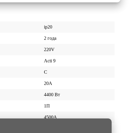
ip20
2 года
220V
Acti 9
C
20A
4400 Вт
1П
4500A