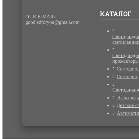
КАТАЛОГ
OUR E-MAIL:
goodledforyou@gmail.cоm
Светодиодн
светильник
Светодиодн
прожекторы
Светодио
Светодиод
Светодиодн
Электроф
Детские с
Автомати