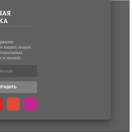
НАЯ
КА
ервыми
о наших новых
пециальных
 и акциях.
ПРАВИТЬ