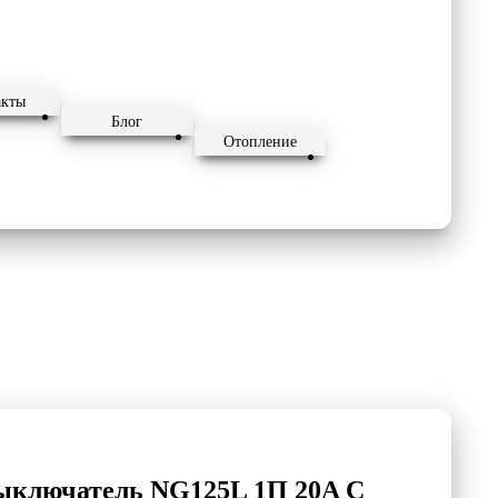
акты
Блог
Отопление
ыключатель NG125L 1П 20A C