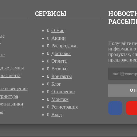
СЕРВИСЫ
НОВОСТ
РАССЫЛ
О Нас
ые
Акции
и
Получайте п
Распродажа
информацию 
Доставка
продуктах, с
ые
предложениях
Оплата
дные лампы
Возврат
ная лента
Контакты
Блог
ое освещение
ОТ
Отопление
урнитура
Монтаж
ветильники
Регистрация
ка
Вход