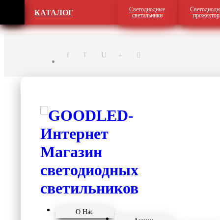
Светодиодные
Светодиодн
КАТАЛОГ
светильники
прожекто
О Нас