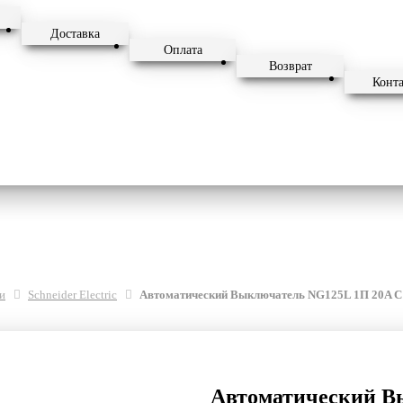
Доставка
Оплата
Возврат
Конт
и
Schneider Electric
Автоматический Выключатель NG125L 1П 20A C
Автоматический В