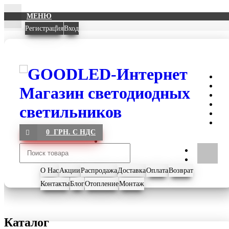
МЕНЮ
Регистрация
Вход
0 ГРН. С НДС
О Нас
Акции
Распродажа
Доставка
Оплата
Возврат
Контакты
Блог
Отопление
Монтаж
Каталог