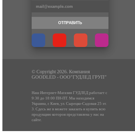
ОТПРАВИТЬ
© Copyright 2026. Компания
GOODLED - ООО"ГУДЛЕД ГРУП"
Наш Интернет-Магазин ГУДЛЕД работает с
9:30 до 18:00 ПН-ПТ. Мы находимся
Украина, г. Киев, ул. Сырецко-Садовая 25 эт.
3. Сдесь же в можете заказать и купить всю
продукцию котороя представлена у нас на
сайте.