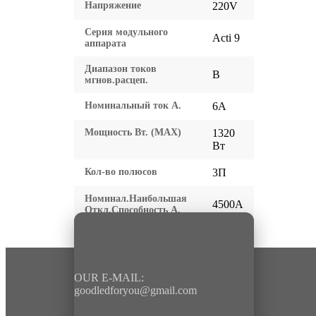
Напряжение
220V
Серия модульного
Acti 9
аппарата
Диапазон токов
B
мгнов.расцеп.
Номинальный ток А.
6A
Мощность Вт. (МАХ)
1320
Вт
Кол-во полюсов
3П
Номинал.Наибольшая
4500A
Откл.Способность А.
OUR E-MAIL:
goodledforyou@gmail.cоm