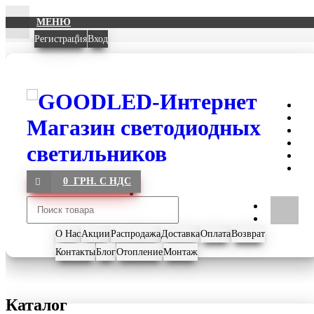
МЕНЮ
Регистрация
Вход
0 ГРН. С НДС
О Нас
Акции
Распродажа
Доставка
Оплата
Возврат
Контакты
Блог
Отопление
Монтаж
Каталог