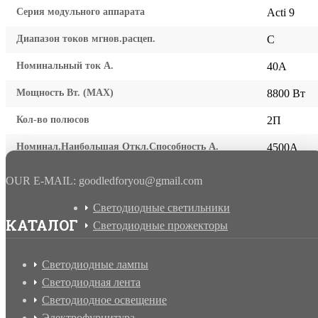
Серия модульного аппарата
Acti 9
Диапазон токов мгнов.расцеп.
C
Номинальный ток А.
40A
Мощность Вт. (МАХ)
8800 Вт
Кол-во полюсов
2П
Номинал.Наибольшая Откл.Способность А.
4500A
OUR E-MAIL: goodledforyou@gmail.cоm
Светодиодные светильники
КАТАЛОГ
Светодиодные прожекторы
Светодиодные лампы
Светодиодная лента
Светодиодное освещение
Электрофурнитура