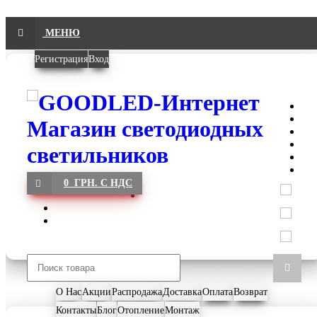
МЕНЮ
Регистрация
Вход
0 ГРН. С НДС
О Нас
Акции
Распродажа
Доставка
Оплата
Возврат
Контакты
Блог
Отопление
Монтаж