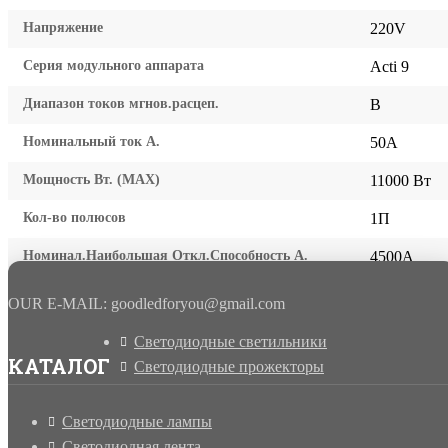
Напряжение
220V
Серия модульного аппарата
Acti 9
Диапазон токов мгнов.расцеп.
B
Номинальный ток А.
50A
Мощность Вт. (МАХ)
11000 Вт
Кол-во полюсов
1П
Номинал.Наибольшая Откл.Способность А.
4500A
OUR E-MAIL: goodledforyou@gmail.cоm
Светодиодные светильники
КАТАЛОГ
Светодиодные прожекторы
Светодиодные лампы
Светодиодная лента