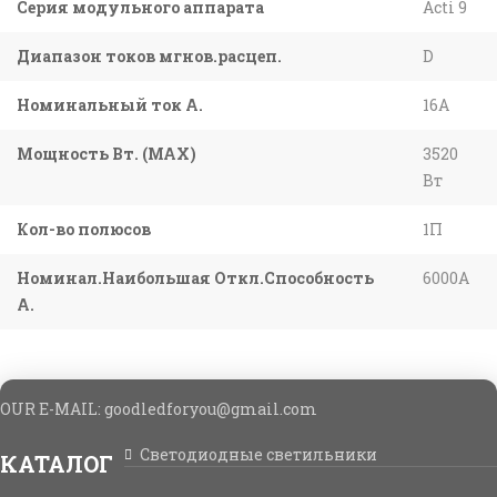
Серия модульного аппарата
Acti 9
Диапазон токов мгнов.расцеп.
D
Номинальный ток А.
16A
Мощность Вт. (МАХ)
3520
Вт
Кол-во полюсов
1П
Номинал.Наибольшая Откл.Способность
6000A
А.
OUR E-MAIL: goodledforyou@gmail.cоm
Светодиодные светильники
КАТАЛОГ