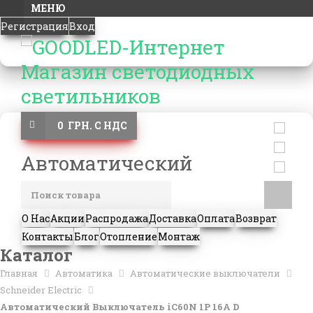
МЕНЮ
Регистрация
Вход
0 ГРН. С НДС
Автоматический
О Нас
Акции
Распродажа
Доставка
Оплата
Возврат
Контакты
Блог
Отопление
Монтаж
Каталог
Главная
Автоматика
Автоматические выключатели
Schneider Electric
Автоматический Выключатель iC60N 1P 16A D