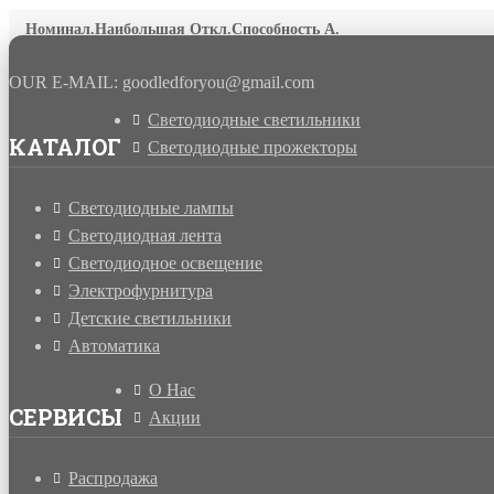
Номинал.Наибольшая Откл.Способность А.
OUR E-MAIL: goodledforyou@gmail.cоm
Светодиодные светильники
КАТАЛОГ
Светодиодные прожекторы
Светодиодные лампы
Светодиодная лента
Светодиодное освещение
Электрофурнитура
Детские светильники
Автоматика
О Нас
СЕРВИСЫ
Акции
Распродажа