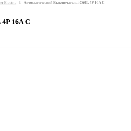
er Electric
Автоматический Выключатель iC60L 4P 16A C
 4P 16A C