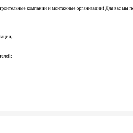
строительные компании и монтажные организации! Для вас мы п
тации;
телей;