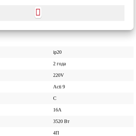
ip20
2 года
220V
Acti 9
C
16A
3520 Вт
4П