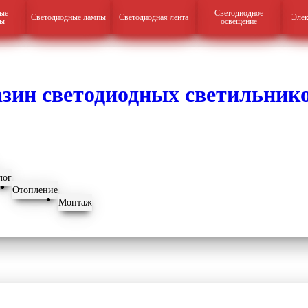
ые
Светодиодное
Светодиодные лампы
Светодиодная лента
Элек
ры
освещение
лог
Отопление
Монтаж