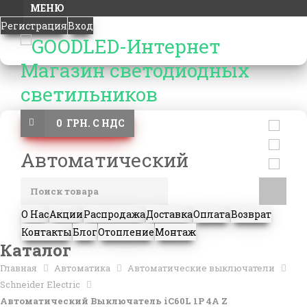
МЕНЮ
Регистрация
Вход
0 ГРН. С НДС
Автоматический
О Нас
Акции
Распродажа
Доставка
Оплата
Возврат
Контакты
Блог
Отопление
Монтаж
Каталог
Главная
Автоматика
Автоматические выключатели
Schneider Electric
Автоматический Выключатель iC60L 1P 4A Z