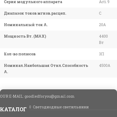
Серия модульного аппарата
Acti 9
Диапазон токов мгнов.расцеп.
C
Номинальный ток А.
20A
Мощность Вт. (МАХ)
4400
Вт
Кол-во полюсов
3П
Номинал.Наибольшая Откл.Способность
4500A
А.
OUR E-MAIL: goodledforyou@gmail.cоm
Светодиодные светильники
КАТАЛОГ