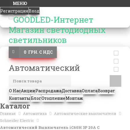
МЕНЮ
Регистрация
Вход
0 ГРН. С НДС
Автоматический
О Нас
Акции
Распродажа
Доставка
Оплата
Возврат
Контакты
Блог
Отопление
Монтаж
Каталог
Главная
Автоматика
Автоматические выключатели
Schneider Electric
Автоматический Выключатель iC60H 3P 20A C