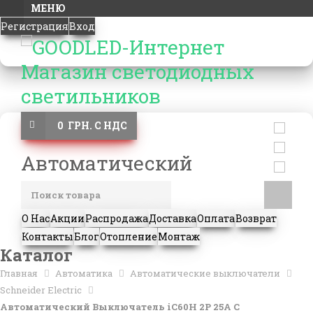
МЕНЮ
Регистрация
Вход
0 ГРН. С НДС
Автоматический
О Нас
Акции
Распродажа
Доставка
Оплата
Возврат
Контакты
Блог
Отопление
Монтаж
Каталог
Главная
Автоматика
Автоматические выключатели
Schneider Electric
Автоматический Выключатель iC60H 2P 25A C