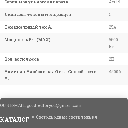
Серия модульного аппарата
Acti 9
Диапазон токов мгнов.расцеп.
C
Номинальный ток А.
25A
Мощность Вт. (МАХ)
5500
Вт
Кол-во полюсов
2П
Номинал.Наибольшая Откл.Способность
4500A
А.
OUR E-MAIL: goodledforyou@gmail.cоm
Светодиодные светильники
КАТАЛОГ