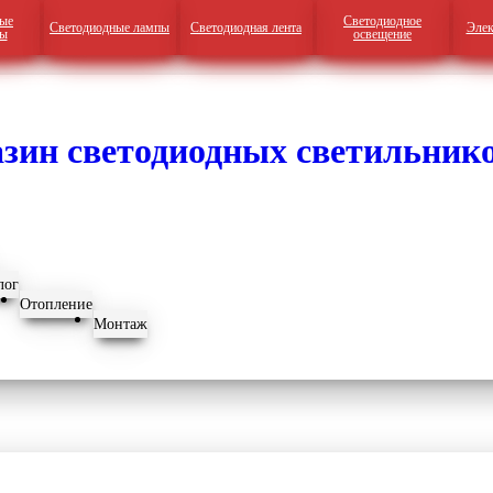
ые
Светодиодное
Светодиодные лампы
Светодиодная лента
Элек
ры
освещение
лог
Отопление
Монтаж