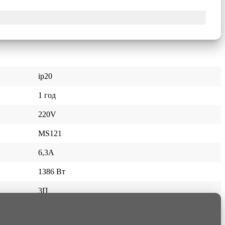
ip20
1 год
220V
MS121
6,3A
1386 Вт
3П