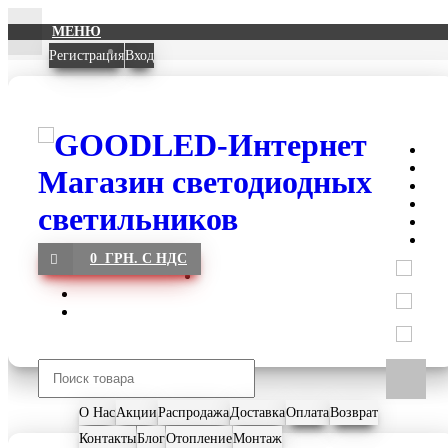
МЕНЮ
Регистрация
Вход
0 ГРН. С НДС
О Нас
Акции
Распродажа
Доставка
Оплата
Возврат
Контакты
Блог
Отопление
Монтаж