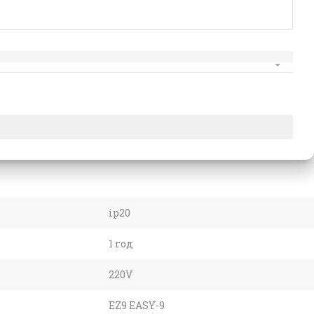
ip20
1 год
220V
EZ9 EASY-9