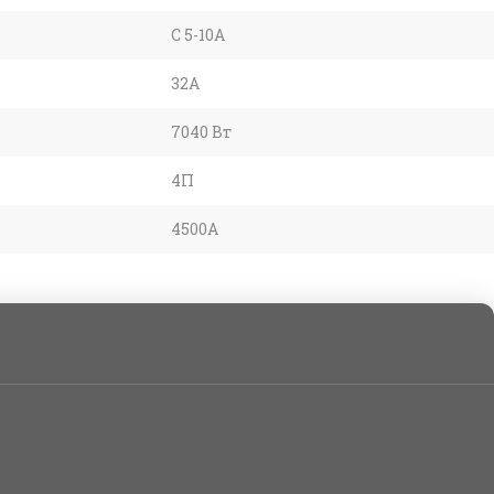
С 5-10А
32A
7040 Вт
4П
4500А