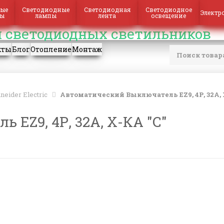
ые
Светодиодные
Светодиодная
Светодиодное
Электр
ры
лампы
лента
освещение
кты
Блог
Отопление
Монтаж
neider Electric
Автоматический Выключатель EZ9, 4Р, 32А, 
EZ9, 4Р, 32А, Х-КА "С"