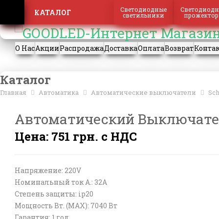
Регистрация
Вход
Светодиодные
Светодиодн
КАТАЛОГ
светильники
прожекто
О Нас
Акции
Распродажа
Доставка
Оплата
Возврат
Конта
Каталог
Главная
Автоматика
Автоматические выключатели
Sch
Автоматический Выключатель 
Цена: 751 грн. с НДС
Напряжение: 220V
Номинальный ток А.: 32A
Степень защиты: ip20
Мощность Вт. (МАХ): 7040 Вт
Гарантия: 1 год