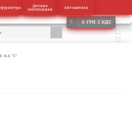
Детские
офурнитура
Автоматика
светильники
0 ГРН. С НДС
Х-КА "С"